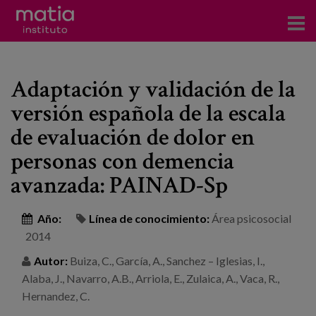
Acerca del Instituto
Adaptación y validación de la
Investigación
versión española de la escala
Publicaciones
de evaluación de dolor en
Participación en foros
personas con demencia
avanzada: PAINAD-Sp
Consultoría
Formación
Año:
Línea de conocimiento:
Área psicosocial
2014
Eventos
Autor:
Buiza, C., García, A., Sanchez – Iglesias, I.,
Alaba, J., Navarro, A.B., Arriola, E., Zulaica, A., Vaca, R.,
Noticias
Hernandez, C.