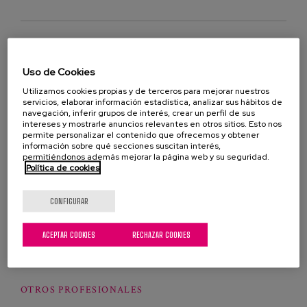
dolor
Demencia
escala de evaluación
Uso de Cookies
Utilizamos cookies propias y de terceros para mejorar nuestros
PAINAD-Sp
Alzheimer
servicios, elaborar información estadística, analizar sus hábitos de
navegación, inferir grupos de interés, crear un perfil de sus
intereses y mostrarle anuncios relevantes en otros sitios. Esto nos
PROFESIONALES
permite personalizar el contenido que ofrecemos y obtener
información sobre qué secciones suscitan interés,
Álvaro García Soler
permitiéndonos además mejorar la página web y su seguridad.
Investigador
Política de cookies
CONFIGURAR
Cristina Buiza
Responsable del área
ACEPTAR COOKIES
RECHAZAR COOKIES
residencial
OTROS PROFESIONALES