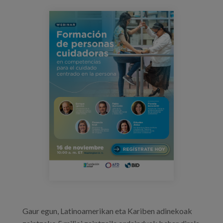
Blog
webinar_bid_03.png
Press
Work with us
es
eu
en
Gaur egun, Latinoamerikan eta Kariben adinekoak