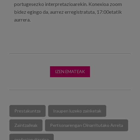
portugesezko interpretazioarekin. Konexioa zoom
bidez egingo da, aurrez erregistratuta, 17:00etatik
aurrera.
IZEN EMATEAK
Prestakuntza
Iraupen luzeko zainketak
Zaintzaileak
Pertsonarengan Oinarritutako Arreta
profesionalizazioa