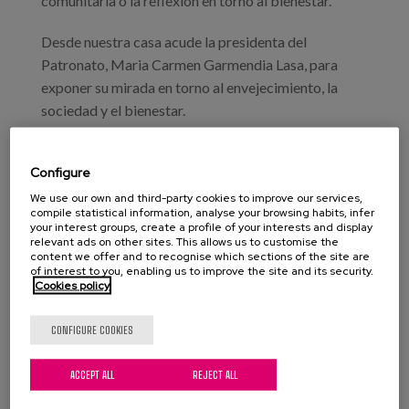
comunitaria o la reflexión en torno al bienestar.
Desde nuestra casa acude la presidenta del
Patronato, Maria Carmen Garmendia Lasa, para
exponer su mirada en torno al envejecimiento, la
sociedad y el bienestar.
Configure
Información e inscripciones
Other Professionals
We use our own and third-party cookies to improve our services,
compile statistical information, analyse your browsing habits, infer
your interest groups, create a profile of your interests and display
Read more
about Jornada: «Hablar para unir»
relevant ads on other sites. This allows us to customise the
content we offer and to recognise which sections of the site are
of interest to you, enabling us to improve the site and its security.
XVIII Jornadas de apoyo a las
Cookies policy
familias con enfermos crónicos
CONFIGURE COOKIES
ACCEPT ALL
REJECT ALL
Date:
Type:
Conference