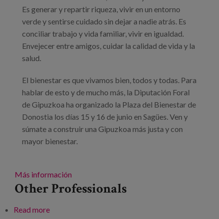
Blog
Es generar y repartir riqueza, vivir en un entorno
verde y sentirse cuidado sin dejar a nadie atrás. Es
Press
conciliar trabajo y vida familiar, vivir en igualdad.
Envejecer entre amigos, cuidar la calidad de vida y la
Work with us
salud.
es
El bienestar es que vivamos bien, todos y todas. Para
hablar de esto y de mucho más, la Diputación Foral
eu
de Gipuzkoa ha organizado la Plaza del Bienestar de
Donostia los días 15 y 16 de junio en Sagües. Ven y
en
súmate a construir una Gipuzkoa más justa y con
mayor bienestar.
Más información
Other Professionals
Read more
about Plaza del bienestar de Donostia