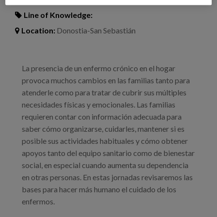
Line of Knowledge:
Location:
Donostia-San Sebastián
La presencia de un enfermo crónico en el hogar
provoca muchos cambios en las familias tanto para
atenderle como para tratar de cubrir sus múltiples
necesidades físicas y emocionales. Las familias
requieren contar con información adecuada para
saber cómo organizarse, cuidarles, mantener si es
posible sus actividades habituales y cómo obtener
apoyos tanto del equipo sanitario como de bienestar
social, en especial cuando aumenta su dependencia
en otras personas. En estas jornadas revisaremos las
bases para hacer más humano el cuidado de los
enfermos.