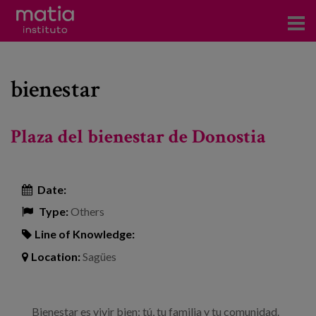
Institute
bienestar
Research
Publications
Plaza del bienestar de Donostia
Participation in forums
Technical consulting and advice
Date:
Type:
Others
Training
Line of Knowledge:
Events
Location:
Sagües
News
Bienestar es vivir bien: tú, tu familia y tu comunidad.