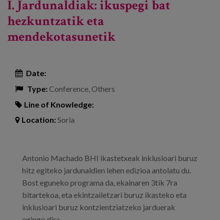
I. Jardunaldiak: ikuspegi bat
hezkuntzatik eta
mendekotasunetik
Date:
Type:
Conference, Others
Line of Knowledge:
Location:
Soria
Antonio Machado BHI ikastetxeak inklusioari buruz
hitz egiteko jardunaldien lehen edizioa antolatu du.
Bost eguneko programa da, ekainaren 3tik 7ra
bitartekoa, eta ekintzailetzari buruz ikasteko eta
inklusioari buruz kontzientziatzeko jarduerak
egingo dira.