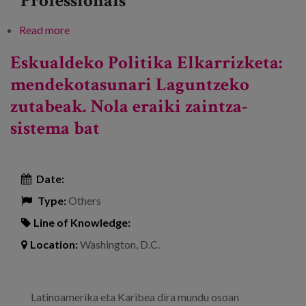
Professionals
Read more
about Mendekotasunaren arretaren oraina eta
etorkizuna
Eskualdeko Politika Elkarrizketa:
mendekotasunari Laguntzeko
zutabeak. Nola eraiki zaintza-
sistema bat
Date:
Type:
Others
Line of Knowledge:
Location:
Washington, D.C.
Latinoamerika eta Karibea dira mundu osoan