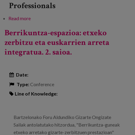
Professionals
Read more
about Gizarte zaintzaile baterantz aurrera eginez
Berrikuntza-espazioa: etxeko
zerbitzu eta euskarrien arreta
integratua. 2. saioa.
Date:
Type:
Conference
Line of Knowledge:
Bartzelonako Foru Aldundiko Gizarte Ongizate
Sailak antolatutako hitzordua, "Berrikuntza-guneak
etxeko arretako gizarte-zerbitzuen prestazioan"