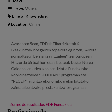
Date:
Type:
Others
Line of Knowledge:
Location:
Online
Azaroaren 5ean, EDEtik Elkarrizketak &
Ikaskuntzak bosgarren topaketa egin zen, "Arreta
normaltasun berrian zaintzaileei" izenburupean.
Hitzordu birtual horretan, besteak beste, Nerea
Galdona lankidea izan zen, Matia Fundazioko
koordinatzailea "SENDIAN" programan eta
"PECEF" laguntza ekonomikoarekin lotutako
zaintzaileentzako prestakuntza-programan.
Informe de resultados
EDE Fundazioa
Professionals