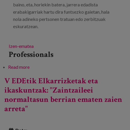
baino, eta, horiekin batera, jarrera edadista
erabakigarriak hartu dira funtsezko gaietan, hala
nola adineko pertsonen tratuan edo zerbitzuak
eskuratzean.
Izen-ematea
Professionals
Read more
about Zahartzeak COVID-19aren esparruan duen
gizarte-eginkizuna birpentsatzea
V EDEtik Elkarrizketak eta
ikaskuntzak: "Zaintzaileei
normaltasun berrian ematen zaien
arreta"