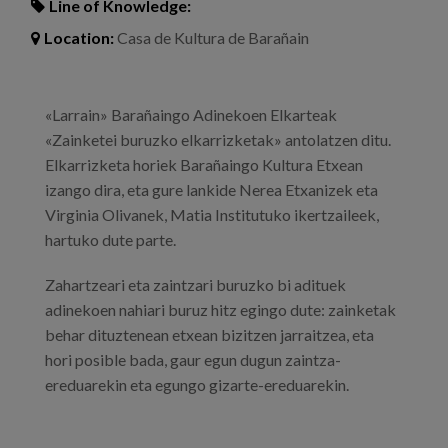
Line of Knowledge:
Location:
Casa de Kultura de Barañain
«Larrain» Barañaingo Adinekoen Elkarteak
«Zainketei buruzko elkarrizketak» antolatzen ditu.
Elkarrizketa horiek Barañaingo Kultura Etxean
izango dira, eta gure lankide Nerea Etxanizek eta
Virginia Olivanek, Matia Institutuko ikertzaileek,
hartuko dute parte.
Zahartzeari eta zaintzari buruzko bi adituek
adinekoen nahiari buruz hitz egingo dute: zainketak
behar dituztenean etxean bizitzen jarraitzea, eta
hori posible bada, gaur egun dugun zaintza-
ereduarekin eta egungo gizarte-ereduarekin.