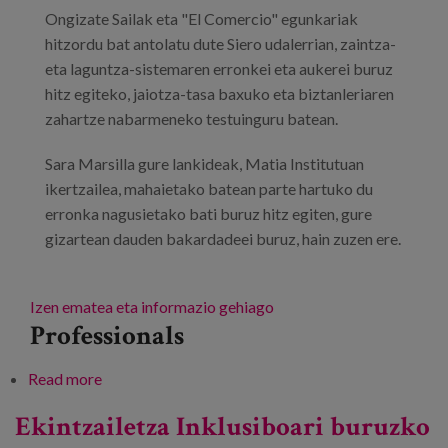
Blog
Ongizate Sailak eta "El Comercio" egunkariak
hitzordu bat antolatu dute Siero udalerrian, zaintza-
Press
eta laguntza-sistemaren erronkei eta aukerei buruz
hitz egiteko, jaiotza-tasa baxuko eta biztanleriaren
Work with us
zahartze nabarmeneko testuinguru batean.
es
Sara Marsilla gure lankideak, Matia Institutuan
ikertzailea, mahaietako batean parte hartuko du
eu
erronka nagusietako bati buruz hitz egiten, gure
gizartean dauden bakardadeei buruz, hain zuzen ere.
en
Izen ematea eta informazio gehiago
Professionals
Read more
about Bizitzan zeharreko zaintzak
Ekintzailetza Inklusiboari buruzko