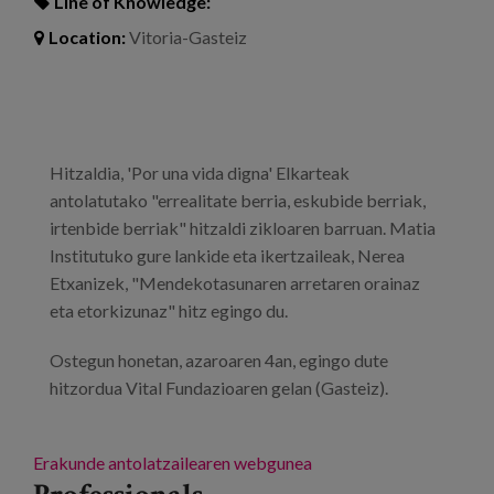
Line of Knowledge:
Location:
Vitoria-Gasteiz
Hitzaldia, 'Por una vida digna' Elkarteak
antolatutako "errealitate berria, eskubide berriak,
irtenbide berriak" hitzaldi zikloaren barruan. Matia
Institutuko gure lankide eta ikertzaileak, Nerea
Etxanizek, "Mendekotasunaren arretaren orainaz
eta etorkizunaz" hitz egingo du.
Ostegun honetan, azaroaren 4an, egingo dute
hitzordua Vital Fundazioaren gelan (Gasteiz).
Erakunde antolatzailearen webgunea