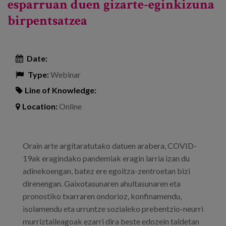
esparruan duen gizarte-eginkizuna
birpentsatzea
Date:
Type:
Webinar
Line of Knowledge:
Location:
Online
Orain arte argitaratutako datuen arabera, COVID-
19ak eragindako pandemiak eragin larria izan du
adinekoengan, batez ere egoitza-zentroetan bizi
direnengan. Gaixotasunaren ahultasunaren eta
pronostiko txarraren ondorioz, konfinamendu,
isolamendu eta urruntze sozialeko prebentzio-neurri
murriztaileagoak ezarri dira beste edozein taldetan