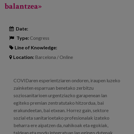
balantzea»
Date:
Type:
Congress
Line of Knowledge:
Location:
Barcelona / Online
COVIDaren esperientziaren ondoren, iraupen luzeko
zainketen esparruan benetako zerbitzu
soziosanitarioen urgentziazko garapenean lan
egiteko premian zentratutako hitzordua, bai
erakundeetan, bai etxean. Horrez gain, sektore
sozial eta sanitarioetako profesionalak izateko
beharra ere aipatzen da, nahikoak eta egokiak,
taldean eta modu integratuan lan egingo dutenak,