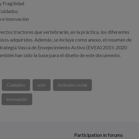
y Fragilidad
 Cuidados
n e Innovación
yectos tractores que vertebrarán, en la práctica, los diferentes
sos adquiridos. Además, se incluye como anexo, el resumen de
Estrategia Vasca de Envejecimiento Activo (EVEA) 2015-2020
ambién han sido la base para el diseño de este documento.
Cuidados
ocio
inclusión social
innovación
Participation in forums