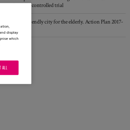
randomized controlled trial
Madrid, a friendly city for the elderly. Action Plan 2017-
ation,
2019
 and display
ognise which
.
T ALL