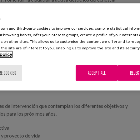
omunidades amigables; Facilitar las transiciones y el desarrollo
 Apoyar la anticipación, prevención y el fomento de la
e
na política de cuidados sociales y la transición a un nuevo
own and third-party cookies to improve our services, compile statistical inform
e larga duración; y Generar conocimiento desde la
r browsing habits, infer your interest groups, create a profile of your interests
ación y la promoción de la silver economy.
s on other sites. This allows us to customise the content we offer and to rec
 the site are of interest to you, enabling us to improve the site and its security
ye una primera parte donde se describe el contexto de partida
policy
endencias de la longevidad en Euskadi, el análisis de las
ecimiento en el ámbito internacional, estatal y vasco y la
RE COOKIES
ACCEPT ALL
REJEC
 para el diseño de esta Estrategia. A continuación, le siguen
os de visión, objetivos generales y principios, que son el
jes de Intervención que contemplan los diferentes objetivos y
s para los próximos años.
ctiva
s y proyecto de vida