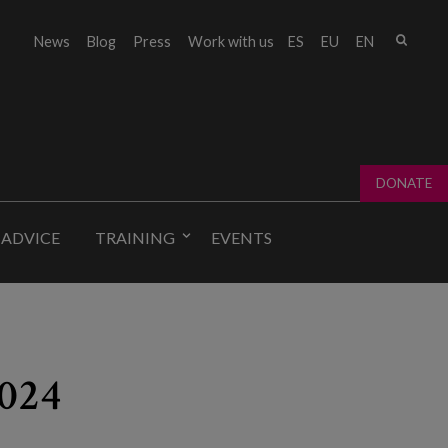
Sear
News
Blog
Press
Work with us
ES
EU
EN
Sear
fo
DONATE
 ADVICE
TRAINING
EVENTS
2024