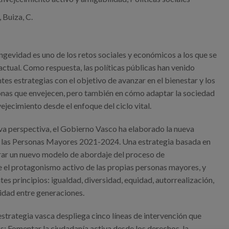
, Buiza, C.
ongevidad es uno de los retos sociales y económicos a los que se
actual. Como respuesta, las políticas públicas han venido
tes estrategias con el objetivo de avanzar en el bienestar y los
onas que envejecen, pero también en cómo adaptar la sociedad
ejecimiento desde el enfoque del ciclo vital.
va perspectiva, el Gobierno Vasco ha elaborado la nueva
n las Personas Mayores 2021-2024. Una estrategia basada en
rar un nuevo modelo de abordaje del proceso de
 el protagonismo activo de las propias personas mayores, y
tes principios: igualdad, diversidad, equidad, autorrealización,
idad entre generaciones.
a estrategia vasca despliega cinco líneas de intervención que
: Fomentar la ciudadanía activa desde los derechos, la