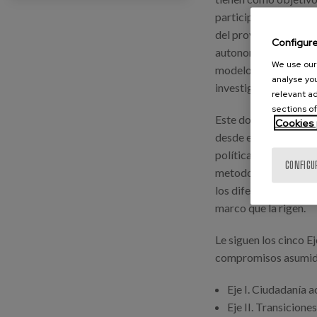
participación y las c
del proyecto de vida;
Configur
autonomía; Promover u
We use our 
modelo de cuidados d
analyse you
investigación e innov
relevant ad
sections of
Este documento inclu
Cookies 
desde el análisis de t
políticas sobre envej
CONFIGU
metodología utilizada
los diferentes apartad
marco que la rigen.
Le siguen los cinco E
compromisos asumido
Eje I. Ciudadanía a
Eje II. Transicione