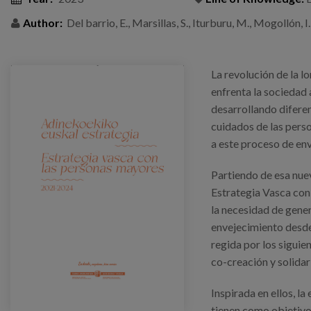
Author:
Del barrio, E., Marsillas, S., Iturburu, M., Mogollón, I.
La revolución de la l
enfrenta la sociedad 
desarrollando diferen
cuidados de las pers
a este proceso de env
Partiendo de esa nue
Estrategia Vasca co
la necesidad de gene
envejecimiento desde
regida por los siguien
co-creación y solidar
Inspirada en ellos, l
tienen como objetivos