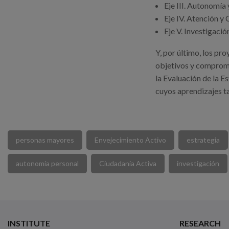
Eje III. Autonomía 
Eje IV. Atención y
Eje V. Investigació
Y, por último, los pro
objetivos y compromi
la Evaluación de la 
cuyos aprendizajes t
personas mayores
Envejecimiento Activo
estrategia
autonomía personal
Ciudadanía Activa
investigación
INSTITUTE
RESEARCH