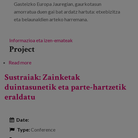
Gasteizko Europa Jauregian, gaurkotasun
amorratua duen gai bat ardatz hartuta: etxebizitza
eta belaunaldien arteko harremana.
Informazioa eta izen-emateak
Project
Read more
about Lagunkoitasunari buruzko Europako
Jardunbide Egokien IX. Jardunaldia
Sustraiak: Zainketak
duintasunetik eta parte-hartzetik
eraldatu
Date:
Type:
Conference