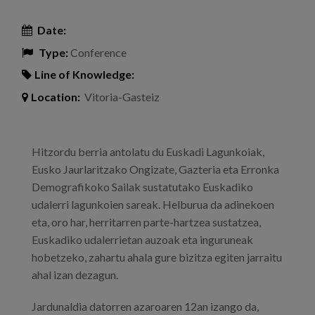
Date:
Type:
Conference
Line of Knowledge:
Location:
Vitoria-Gasteiz
Hitzordu berria antolatu du Euskadi Lagunkoiak,
Eusko Jaurlaritzako Ongizate, Gazteria eta Erronka
Demografikoko Sailak sustatutako Euskadiko
udalerri lagunkoien sareak. Helburua da adinekoen
eta, oro har, herritarren parte-hartzea sustatzea,
Euskadiko udalerrietan auzoak eta inguruneak
hobetzeko, zahartu ahala gure bizitza egiten jarraitu
ahal izan dezagun.
Jardunaldia datorren azaroaren 12an izango da,