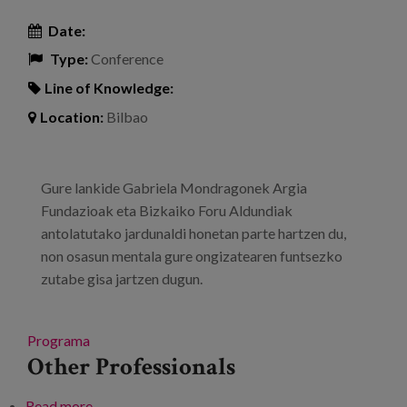
Date:
Type:
Conference
Line of Knowledge:
Location:
Bilbao
Gure lankide Gabriela Mondragonek Argia
Fundazioak eta Bizkaiko Foru Aldundiak
antolatutako jardunaldi honetan parte hartzen du,
non osasun mentala gure ongizatearen funtsezko
zutabe gisa jartzen dugun.
Programa
Other Professionals
Read more
about XV. Truke- eta sentsibilizazio-jardunaldiak.