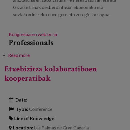
Gizarte Lanak desberdintasun ekonomiko eta
soziala arintzeko duen gero eta zeregin larriagoa.
Kongresoaren web orria
Professionals
Read more
about Estatuko eta Nazioarteko XV. Kongresua
eta Gizarte Lanaren III. Kongresu Iberoamerikarra
Etxebizitza kolaboratiboen
kooperatibak
Date:
Type:
Conference
Line of Knowledge:
Location:
Las Palmas de Gran Canaria