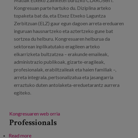
Matiak Etxeko Zainketei buruzko CLAROSen I.
Kongresuan parte hartuko du. Diziplina arteko
topaketa bat da, eta Etxez Etxeko Laguntza
Zerbitzuan (ELZ) gaur egun dagoen arreta ereduaren
inguruan hausnartzeko eta aztertzeko gune bat
sortzea du helburu. Kongresuaren helburua da
sektorean inplikatutako eragileen arteko
elkarrizketa bultzatzea – erakunde emaileak,
administrazio publikoak, gizarte-eragileak,
profesionalak, erabiltzaileak eta haien familiak –,
arreta integrala, pertsonalizatua eta jasangarria
erraztuko duten antolaketa-ereduetarantz aurrera
egiteko.
Kongresuaren web orria
Professionals
Read more
about Etxeko zaintzari buruzko I. Biltzarra.