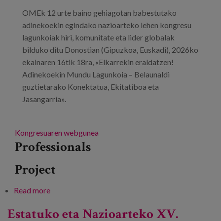
Blog
OMEk 12 urte baino gehiagotan babestutako
Press
adinekoekin egindako nazioarteko lehen kongresu
lagunkoiak hiri, komunitate eta lider globalak
Work with us
bilduko ditu Donostian (Gipuzkoa, Euskadi), 2026ko
ekainaren 16tik 18ra, «Elkarrekin eraldatzen!
Adinekoekin Mundu Lagunkoia – Belaunaldi
es
guztietarako Konektatua, Ekitatiboa eta
eu
Jasangarria».
en
Kongresuaren webgunea
Professionals
Project
Read more
about Hiri eta Komunitate Lagunkoien 3. Mundu
Biltzarra
Estatuko eta Nazioarteko XV.