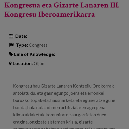
Kongresua eta Gizarte Lanaren III.
Kongresu Iberoamerikarra
Date:
Type:
Congress
Line of Knowledge:
Location:
Gijón
Kongresu hau Gizarte Lanaren Kontseilu Orokorrak
antolatu du, eta gaur egungo joera eta erronkei
buruzko topaketa, hausnarketa eta eguneratze gune
bat da, hala nola adimen artifizialaren agerpena,
klima aldaketak komunitate zaurgarrietan duen
eragina, ongizate sistemen krisia, gizarte
aniztasunaren zabaltasunari ematen zaion arreta eta