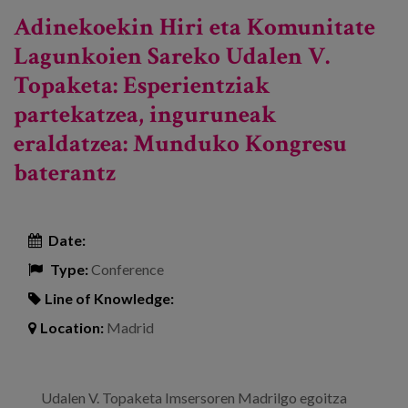
Adinekoekin Hiri eta Komunitate
Lagunkoien Sareko Udalen V.
Topaketa: Esperientziak
partekatzea, inguruneak
eraldatzea: Munduko Kongresu
baterantz
Date:
Type:
Conference
Line of Knowledge:
Location:
Madrid
Udalen V. Topaketa Imsersoren Madrilgo egoitza