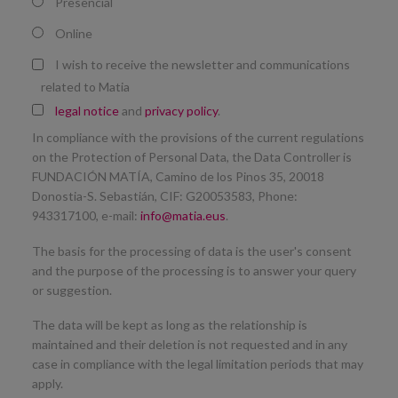
Presencial
Online
I wish to receive the newsletter and communications
related to Matia
legal notice
and
privacy policy
.
In compliance with the provisions of the current regulations
on the Protection of Personal Data, the Data Controller is
FUNDACIÓN MATÍA, Camino de los Pinos 35, 20018
Donostia-S. Sebastián, CIF: G20053583, Phone:
943317100, e-mail:
info@matia.eus
.
The basis for the processing of data is the user's consent
and the purpose of the processing is to answer your query
or suggestion.
The data will be kept as long as the relationship is
maintained and their deletion is not requested and in any
case in compliance with the legal limitation periods that may
apply.