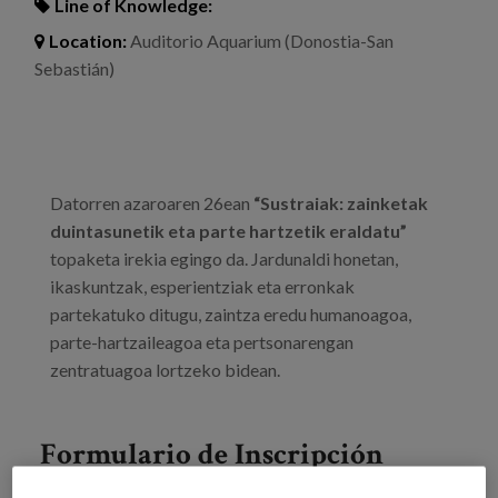
Line of Knowledge:
Location:
Auditorio Aquarium (Donostia-San
Sebastián)
​Datorren azaroaren 26ean
“Sustraiak: zainketak
duintasunetik eta parte hartzetik eraldatu”
topaketa irekia egingo da. Jardunaldi honetan,
ikaskuntzak, esperientziak eta erronkak
partekatuko ditugu, zaintza eredu humanoagoa,
parte-hartzaileagoa eta pertsonarengan
zentratuagoa lortzeko bidean.
Formulario de Inscripción