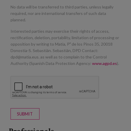
No data will be transferred to third parties, unless legally
required, nor are international transfers of such data
planned.
Interested parties may exercise their rights of access,
rectification, deletion, portability, limitation of processing or
opposition by writing to Matia, Pº de los Pinos 35, 20018
Donostia-S. Sebastián. Sebastián, DPD Contact:
dpd@matia.eus. as well as to complain to the Control
Authority (Spanish Data Protection Agency:
www.agpd.es
).
SUBMIT