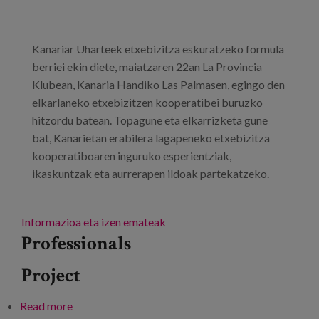
Kanariar Uharteek etxebizitza eskuratzeko formula
berriei ekin diete, maiatzaren 22an La Provincia
Klubean, Kanaria Handiko Las Palmasen, egingo den
elkarlaneko etxebizitzen kooperatibei buruzko
hitzordu batean. Topagune eta elkarrizketa gune
bat, Kanarietan erabilera lagapeneko etxebizitza
kooperatiboaren inguruko esperientziak,
ikaskuntzak eta aurrerapen ildoak partekatzeko.
Informazioa eta izen emateak
Professionals
Project
Read more
about Etxebizitza kolaboratiboen kooperatibak