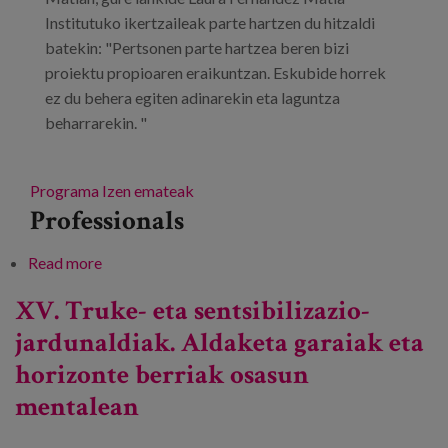
Institutuko ikertzaileak parte hartzen du hitzaldi
batekin: "Pertsonen parte hartzea beren bizi
proiektu propioaren eraikuntzan. Eskubide horrek
ez du behera egiten adinarekin eta laguntza
beharrarekin. "
Programa
Izen emateak
Professionals
Read more
about Jardunaldia: Desgaitasuna duten pertsonen
inklusioa eta zaintza. Eredu berriak.
XV. Truke- eta sentsibilizazio-
jardunaldiak. Aldaketa garaiak eta
horizonte berriak osasun
mentalean