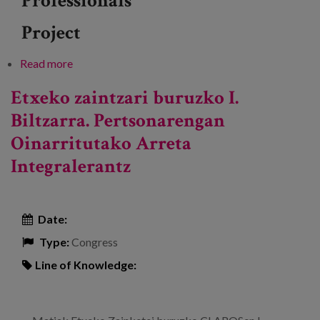
Professionals
Project
Read more
about Sustraiak: Zainketak duintasunetik eta
parte-hartzetik eraldatu
Etxeko zaintzari buruzko I.
Biltzarra. Pertsonarengan
Oinarritutako Arreta
Integralerantz
Date:
Type:
Congress
Line of Knowledge: