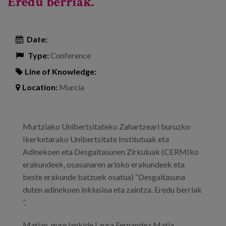
Eredu berriak.
Date:
Type:
Conference
Line of Knowledge:
Location:
Murcia
Murtziako Unibertsitateko Zahartzeari buruzko
Ikerketarako Unibertsitate Institutuak eta
Adinekoen eta Desgaitasunen Zirkuluak (CERMIko
erakundeek, osasunaren arloko erakundeek eta
beste erakunde batzuek osatua) “Desgaitasuna
duten adinekoen inklusioa eta zaintza. Eredu berriak
”.
Matian, gure lankide Laura Fernandez Matia