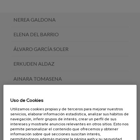
NEREA GALDONA
ELENA DEL BARRIO
ÁLVARO GARCÍA SOLER
ERKUDEN ALDAZ
AINARA TOMASENA
MERTXE SÁNCHEZ
Uso de Cookies
MIREN ITURBURU
Utilizamos cookies propias y de terceros para mejorar nuestros
servicios, elaborar información estadística, analizar sus hábitos de
navegación, inferir grupos de interés, crear un perfil de sus
NEREA ETXANIZ
intereses y mostrarle anuncios relevantes en otros sitios. Esto nos
permite personalizar el contenido que ofrecemos y obtener
información sobre qué secciones suscitan interés,
SARA MARSILLAS
permitiéndonos además mejorar la página web y su seguridad.