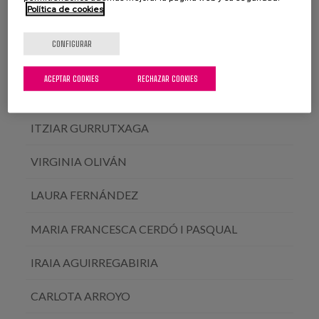
Política de cookies
CRISTINA BUIZA
CONFIGURAR
MAIDER AZURMENDI
ACEPTAR COOKIES
RECHAZAR COOKIES
PENÉLOPE CASTEJÓN
ITZIAR GURRUTXAGA
VIRGINIA OLIVÁN
LAURA FERNÁNDEZ
MARIA FRANCESCA CERDÓ I PASQUAL
IRAIA AGUIRREGABIRIA
CARLOTA ARROYO