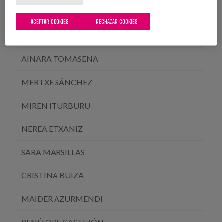
ÁLVARO GARCÍA SOLER
ACEPTAR COOKIES
RECHAZAR COOKIES
ERKUDEN ALDAZ
AINARA TOMASENA
MERTXE SÁNCHEZ
MIREN ITURBURU
NEREA ETXANIZ
SARA MARSILLAS
CRISTINA BUIZA
MAIDER AZURMENDI
PENÉLOPE CASTEJÓN