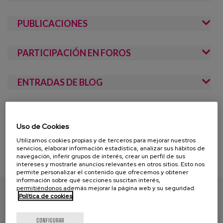
PUBLICACIONES
PARTICIPACIÓN EN FOROS
ENTRADAS DE BLOG
Uso de Cookies
Utilizamos cookies propias y de terceros para mejorar nuestros
servicios, elaborar información estadística, analizar sus hábitos de
navegación, inferir grupos de interés, crear un perfil de sus
intereses y mostrarle anuncios relevantes en otros sitios. Esto nos
permite personalizar el contenido que ofrecemos y obtener
información sobre qué secciones suscitan interés,
NEREA GALDONA
permitiéndonos además mejorar la página web y su seguridad.
Política de cookies
ELENA DEL BARRIO
CONFIGURAR