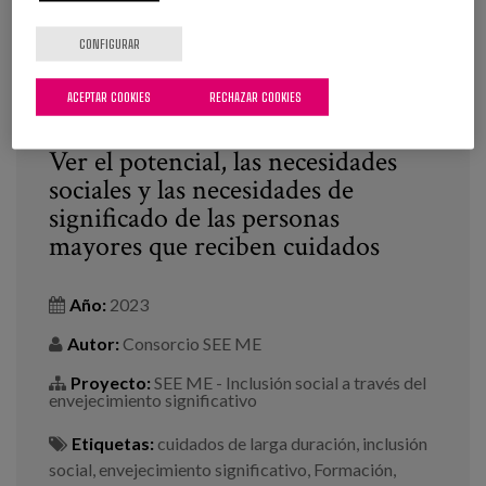
CONFIGURAR
ACEPTAR COOKIES
RECHAZAR COOKIES
Ver el potencial, las necesidades
sociales y las necesidades de
significado de las personas
mayores que reciben cuidados
Año:
2023
Autor:
Consorcio SEE ME
Proyecto:
SEE ME - Inclusión social a través del
envejecimiento significativo
Etiquetas:
cuidados de larga duración
,
inclusión
social
,
envejecimiento significativo
,
Formación
,