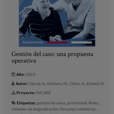
Blog
Prensa
Trabaja con nosotros
Canal de denuncias
es
Gestión del caso: una propuesta
operativa
eu
en
Año:
2023
Autor:
García, A., Iturburu, M., Olano, A., Etxaniz N.
Proyecto:
INCARE
Etiquetas:
gestión de casos
,
profesional
,
Roles
,
cuidados de larga duración
,
Personas cuidadoras
,