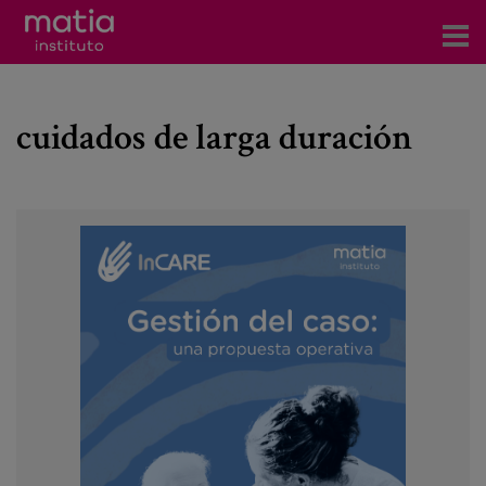
Acerca del Instituto
cuidados de larga duración
Investigación
Publicaciones
Participación en foros
Consultoría
Formación
Eventos
Noticias