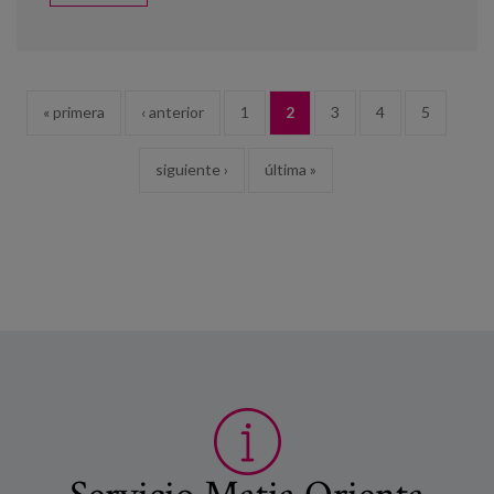
PÁGINAS
« primera
‹ anterior
1
2
3
4
5
siguiente ›
última »