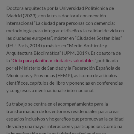
Blog
Doctora arquitecta por la Universidad Politécnica de
Prensa
Madrid (2023), con la tesis doctoral con mención
internacional “La ciudad para personas con demencia:
Trabaja con nosotros
metodología para integrar el diseño y la calidad de vida en
las ciudades europeas”, máster en “Ciudades Sostenibles”
Canal de denuncias
(IFU-París, 2014) y máster en “Medio Ambiente y
Arquitectura Bioclimática” (UPM, 2019). Es coautora de
es
la “
Guía para planificar ciudades saludables
”, publicada
por el Ministerio de Sanidad y la Federación Española de
eu
Municipios y Provincias (FEMP), así como de artículos
científicos, capítulos de libro y ponencias en conferencias
en
y congresos a nivel nacional e internacional.
Su trabajo se centra en el acompañamiento para la
transformación de los entornos residenciales para crear
espacios inclusivos y hogareños que promuevan la calidad
de vida y una mayor interacción y participación. Combina
la investigación con la actividad profesional en su