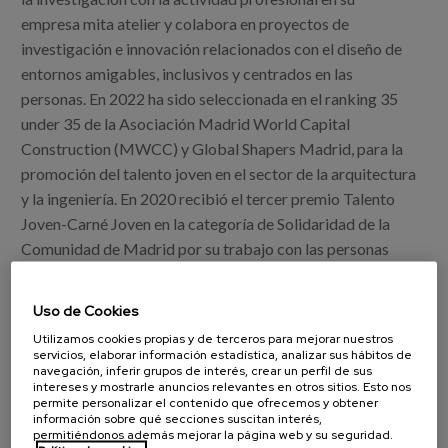
empresa mita atelier y colabora en proyectos de
investigación e innovación relacionados con el diseño de
entornos amigables, inclusivos y centrados en las
personas. En 2022 ha sido seleccionada en el ranking 35
under 35 de la Asociación Madrid World Capital
Construction (MWCC) y Global Shapers Madrid, para la
promoción del talento joven en el sector de la arquitectura
y la ingeniería. En 2020 recibió el tercer premio Talento
Joven-Carné Joven en la categoría de Solidaridad de la
Comunidad de Madrid por su trabajo con las personas
mayores del distrito de Usera.
Uso de Cookies


Utilizamos cookies propias y de terceros para mejorar nuestros
servicios, elaborar información estadística, analizar sus hábitos de
PROYECTOS
navegación, inferir grupos de interés, crear un perfil de sus
intereses y mostrarle anuncios relevantes en otros sitios. Esto nos
permite personalizar el contenido que ofrecemos y obtener
información sobre qué secciones suscitan interés,
PUBLICACIONES
permitiéndonos además mejorar la página web y su seguridad.