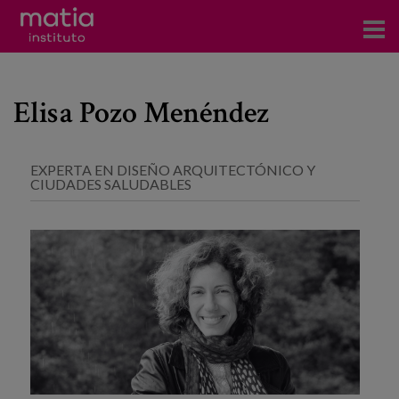
Acerca del Instituto
Elisa Pozo Menéndez
Investigación
Publicaciones
EXPERTA EN DISEÑO ARQUITECTÓNICO Y
CIUDADES SALUDABLES
Participación en foros
Consultoría
Formación
Eventos
Noticias